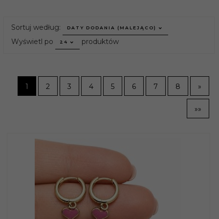
sort
Sortuj według:
DATY DODANIA (MALEJĄCO)
pop
Wyświetl po
produktów
24
1
2
3
4
5
6
7
8
»
»»