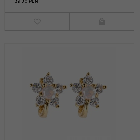
1139,
00
PLN