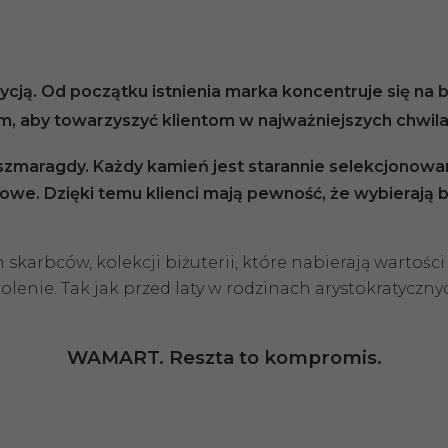
cją. Od początku istnienia marka koncentruje się na bi
ym, aby towarzyszyć klientom w najważniejszych chwilac
i szmaragdy. Każdy kamień jest starannie selekcjonowan
owe. Dzięki temu klienci mają pewność, że wybierają b
arbców, kolekcji biżuterii, które nabierają wartości w
nie. Tak jak przed laty w rodzinach arystokratycznyc
WAMART. Reszta to kompromis.