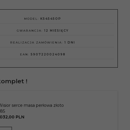
MODEL:
K54545OP
GWARANCJA:
12 MIESIĘCY
REALIZACJA ZAMÓWIENIA:
1 DNI
EAN:
5907220024098
komplet !
Wisior serce masa perłowa złoto
585
1032,
00
PLN