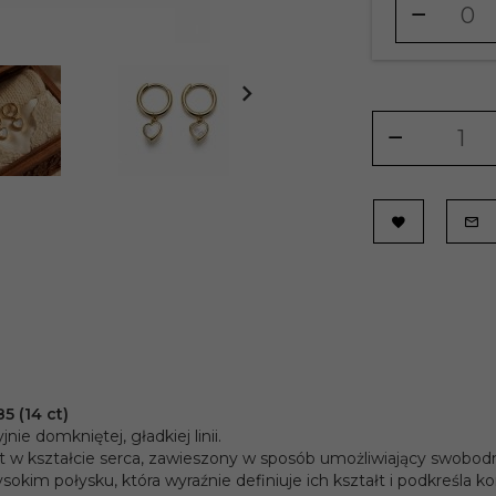
dla
produktu
10965586
5 (14 ct)
ie domkniętej, gładkiej linii.
 kształcie serca, zawieszony w sposób umożliwiający swobodn
kim połysku, która wyraźnie definiuje ich kształt i podkreśla ko