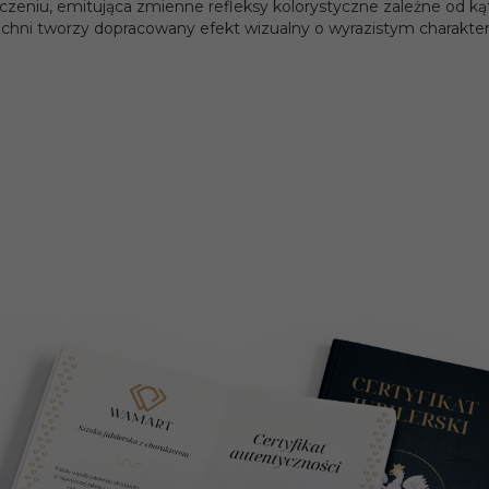
eniu, emitująca zmienne refleksy kolorystyczne zależne od kąt
zchni tworzy dopracowany efekt wizualny o wyrazistym charakter