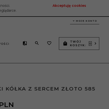
tności.
Akceptuję cookies
eglądarce.
MOJE KONTO
TWÓJ
OŚCI
0
KOSZYK:
I KÓŁKA Z SERCEM ZŁOTO 585
PLN