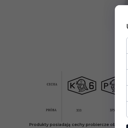
Produkty posiadają cechy probiercze obowiązu