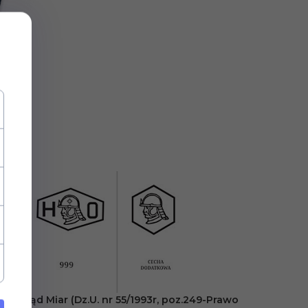
 Urząd Miar (Dz.U. nr 55/1993r, poz.249-Prawo