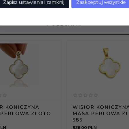
Zapisz ustawienia i zamknij
Zaakceptuj wszystkie
 o masie sztuki poniżej 1g i srebrne poniżej 5g nie podlegaj
POLECAMY
R KONICZYNA
WISIOR KONICZYN
 PERŁOWA ZŁOTO
MASA PERŁOWA Z
585
PLN
936,
00
PLN