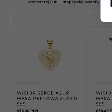
Probiercze) i Unii Europejskiej. Wyroby złote
WISIOR SERCE AŻUR
WISIO
MASA PERŁOWA ZŁOTO
MASA
585
585
936,
00
PLN
839,
00