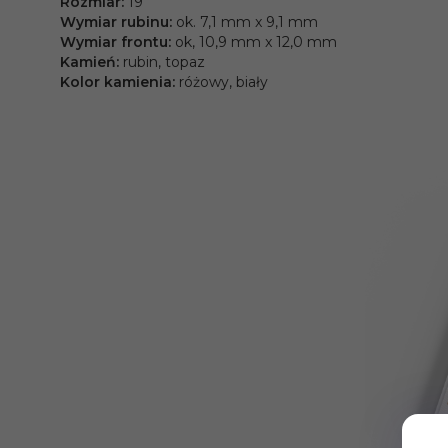
Rozmiar:
19
Wymiar rubinu:
ok. 7,1 mm x 9,1 mm
Wymiar frontu:
ok, 10,9 mm x 12,0 mm
Kamień:
rubin, topaz
Kolor kamienia:
różowy, biały