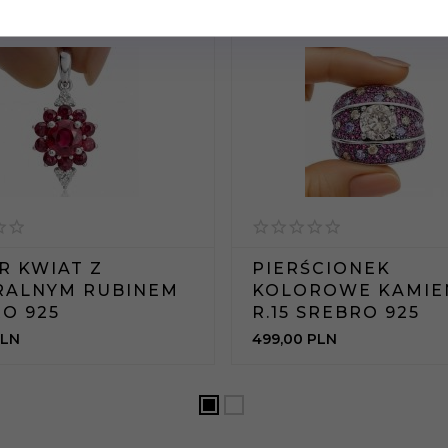
R KWIAT Z
PIERŚCIONEK
RALNYM RUBINEM
KOLOROWE KAMIE
O 925
R.15 SREBRO 925
LN
499,
00
PLN