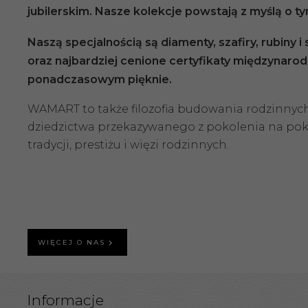
jubilerskim. Nasze kolekcje powstają z myślą o t
Naszą specjalnością są diamenty, szafiry, rubiny 
oraz najbardziej cenione certyfikaty międzynarod
ponadczasowym pięknie.
WAMART to także filozofia budowania rodzinnych sk
dziedzictwa przekazywanego z pokolenia na pokole
tradycji, prestiżu i więzi rodzinnych.
WIĘCEJ O NAS
Informacje