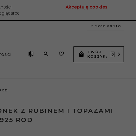
tności.
Akceptuję cookies
eglądarce.
MOJE KONTO
TWÓJ
OŚCI
0
KOSZYK:
 ROD
ONEK Z RUBINEM I TOPAZAMI
925 ROD