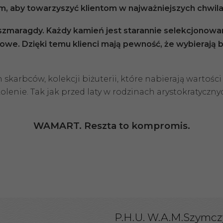
ym, aby towarzyszyć klientom w najważniejszych chwilac
i szmaragdy. Każdy kamień jest starannie selekcjonowan
owe. Dzięki temu klienci mają pewność, że wybierają b
arbców, kolekcji biżuterii, które nabierają wartości w
nie. Tak jak przed laty w rodzinach arystokratycznyc
WAMART. Reszta to kompromis.
P.H.U. W.A.M.Szymcz