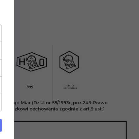
 Urząd Miar (Dz.U. nr 55/1993r, poz.249-Prawo
ą obowiązkowi cechowania zgodnie z art.9 ust.1