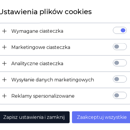
Ustawienia plików cookies
Wymagane ciasteczka
Marketingowe ciasteczka
Analityczne ciasteczka
Wysyłanie danych marketingowych
Reklamy spersonalizowane
jące na terenie Rzeczypospolitej zatwierdzone przez Główny
 o masie sztuki poniżej 1g i srebrne poniżej 5g nie podlegaj
Zapisz ustawienia i zamknij
Zaakceptuj wszystkie
POLECAMY