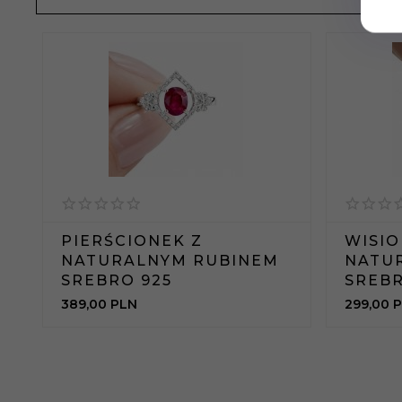
PIERŚCIONEK Z
WISIO
NATURALNYM RUBINEM
NATU
SREBRO 925
SREBR
389,
00
PLN
299,
00
P