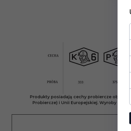
Produkty posiadają cechy probiercze obowiązu
Probiercze) i Unii Europejskiej. Wyroby złote